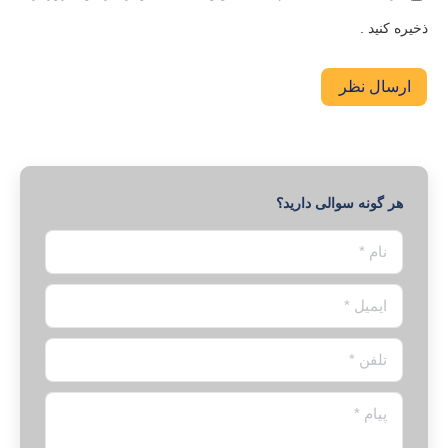
ذخیره کنید .
ارسال نظر
هر گونه سوالی دارید؟
نام *
ایمیل *
تلفن *
پیام *