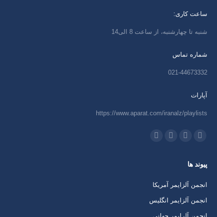
ساعت کاری:
شنبه تا چهارشنبه، از ساعت 8 الی14
شماره تماس
021-44673332
آپارات
https://www.aparat.com/iranalz/playlists
ما را دنبال کنید در:
اینستاگرام
ایمیل
واتساپ
تلگرام
باز
باز
باز
باز
پیوند ها
کردن
کردن
کردن
کردن
برگه
برگه
برگه
برگه
انجمن آلزایمر آمریکا
در
در
در
در
انجمن آلزایمر انگلیس
پنجره
پنجره
پنجره
پنجره
انجمن آلرایمر چهانی