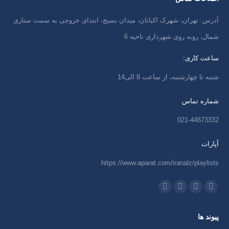
آدرس: تهران، شهرک اکباتان، میدان بسیج، ابتدای خروجی به سمت ستاری
شمال، روبه روی شهرداری ناحیه 6
ساعت کاری:
شنبه تا چهارشنبه، از ساعت 8 الی14
شماره تماس
021-44673332
آپارات
https://www.aparat.com/iranalz/playlists
ما را دنبال کنید در:
اینستاگرام
ایمیل
واتساپ
تلگرام
باز
باز
باز
باز
پیوند ها
کردن
کردن
کردن
کردن