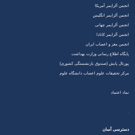
برگه
برگه
برگه
برگه
انجمن آلزایمر آمریکا
در
در
در
در
انجمن آلزایمر انگلیس
پنجره
پنجره
پنجره
پنجره
انجمن آلرایمر چهانی
جدید
جدید
جدید
جدید
انجمن آلزایمر کانادا
انجمن مغز و اعصاب ایران
پایگاه اطلاع رسانی وزارت بهداشت
پورتال پایش (صندوق بازنشستگی کشوری)
مرکز تحقیقات علوم اعصاب دانشگاه علوم
نماد اعتماد
دسترسی آسان