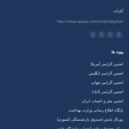
آپارات
https://www.aparat.com/iranalz/playlists
ما را دنبال کنید در:
اینستاگرام
ایمیل
واتساپ
تلگرام
باز
باز
باز
باز
پیوند ها
کردن
کردن
کردن
کردن
برگه
برگه
برگه
برگه
انجمن آلزایمر آمریکا
در
در
در
در
انجمن آلزایمر انگلیس
پنجره
پنجره
پنجره
پنجره
انجمن آلرایمر چهانی
جدید
جدید
جدید
جدید
انجمن آلزایمر کانادا
انجمن مغز و اعصاب ایران
پایگاه اطلاع رسانی وزارت بهداشت
پورتال پایش (صندوق بازنشستگی کشوری)
مرکز تحقیقات علوم اعصاب دانشگاه علوم