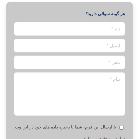
هر گونه سوالی دارید؟
نام *
ایمیل *
تلفن *
پیام *
با ارسال این فرم، شما با ذخیره داده های خود در این وب
سایت موافقت می کنید.