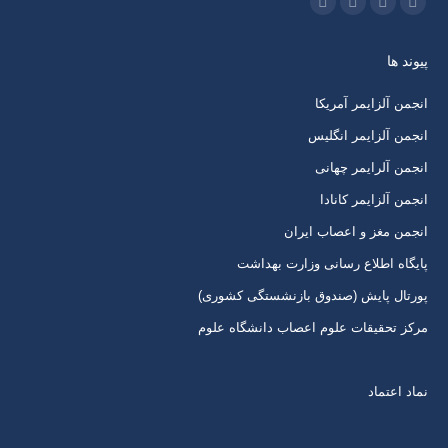
ما را دنبال کنید در:
اینستاگرام
ایمیل
واتساپ
تلگرام
باز
باز
باز
باز
پیوند ها
کردن
کردن
کردن
کردن
برگه
برگه
برگه
برگه
انجمن آلزایمر آمریکا
در
در
در
در
انجمن آلزایمر انگلیس
پنجره
پنجره
پنجره
پنجره
انجمن آلرایمر چهانی
جدید
جدید
جدید
جدید
انجمن آلزایمر کانادا
انجمن مغز و اعصاب ایران
پایگاه اطلاع رسانی وزارت بهداشت
پورتال پایش (صندوق بازنشستگی کشوری)
مرکز تحقیقات علوم اعصاب دانشگاه علوم
نماد اعتماد