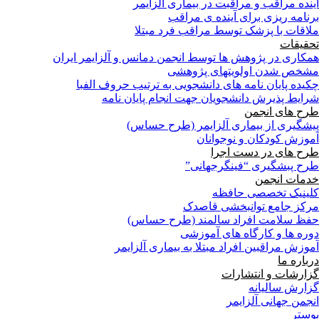
آینده مراقب و مراقبت در بیماری آلزایمر
برنامه ریزی برای آینده ی مراقب
ملاقات با پزشک توسط مراقب فرد مبتلا
تحقیقات
همکاری در پژوهش ها توسط انجمن دمانس و آلزایمر ایران
مشخص شدن اولویتهای پژوهشی
چکیده پایان نامه های دانشجویی به ترتیب حروف الفبا
شرایط پذیرش دانشجویان جهت انجام پایان نامه
طرح های انجمن
پیشگیری از بیماری آلزایمر (طرح حساس)
آموزش کودکان و نوجوانان
طرح های در دست اجرا
طرح پبشگیری “فینگرجهانی”
خدمات انجمن
کلینیک تخصصی حافظه
مرکز جامع توانبخشی قاصدک
حفظ سلامت افراد سالمند (طرح حساس)
دوره ها و کارگاه های آموزشی
آموزش مراقبین افراد مبتلا به بیماری آلزایمر
درباره ما
گزارشات و انتشارات
گزارش سالیانه
انجمن جهانی آلزایمر
پوستر