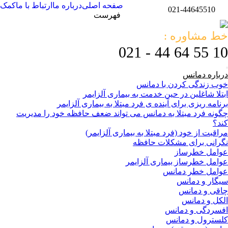
صفحه اصلی
درباره ما
ارتباط با ما
کمک
021-44645510
فهرست
خط مشاوره :
10 55 64 44 - 021
درباره دمانس
خوب زندگی کردن با دمانس
ابتلا شاغلین در حین خدمت به بیماری آلزایمر
برنامه ریزی برای آینده ی فرد مبتلا به بیماری آلزایمر
چگونه فرد مبتلا به دمانس می تواند ضعف حافظه خود را مدیریت
کند؟
مراقبت از خود (فرد مبتلا به بیماری آلزایمر)
نگرانی برای مشکلات حافظه
عوامل خطرساز
عوامل خطرساز بیماری آلزایمر
عوامل خطر دمانس
سیگار و دمانس
چاقی و دمانس
الکل و دمانس
افسردگی و دمانس
کلسترول و دمانس