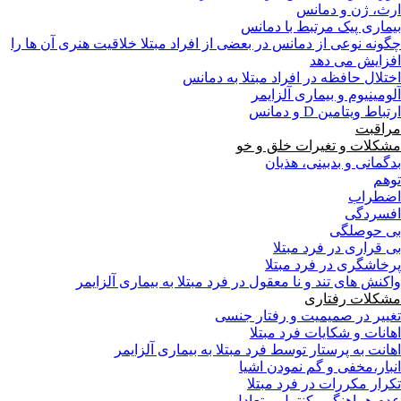
ارث، ژن و دمانس
بیماری پیک مرتبط با دمانس
چگونه نوعی از دمانس در بعضی از افراد مبتلا خلاقیت هنری آن ها را
افزایش می دهد
اختلال حافظه در افراد مبتلا به دمانس
آلومینیوم و بیماری آلزایمر
ارتباط ویتامین D و دمانس
مراقبت
مشکلات و تغیرات خلق و خو
بدگمانی و بدبینی، هذیان
توهم
اضطراب
افسردگی
بی حوصلگی
بی قراری در فرد مبتلا
پرخاشگری در فرد مبتلا
واکنش های تند و نا معقول در فرد مبتلا به بیماری آلزایمر
مشکلات رفتاری
تغییر در صمیمیت و رفتار جنسی
اهانات و شکایات فرد مبتلا
اهانت به پرستار توسط فرد مبتلا به بیماری آلزایمر
انبار،مخفی و گم نمودن اشیا
تکرار مکررات در فرد مبتلا
عدم هماهنگي، كنترل و تعادل