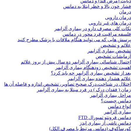
دیابت (مرض قند) و دمانس
فشار خون بالا و خطر ابتلا به دمانس
درمان
درمان دارویی
درمان های غیر دارویی
نکات کلی مصرف دارو در بیماری آلزایمر
فلسفه مراقبت فرد محور در دمانس
پرسش هایی که می توانید هنگام ملاقات با پزشک مطرح کنید
علائم و تشخیص
تشخیص بیماری آلزایمر
آزمایشات تشخیص
احتمال شناسائی بیماری آلزایمر ده سال پیش از بروز علائم
اهمیت تشخیص زودهنگام بیماری آلزایمر
بعد از تشخیص بیماری آلزایمر چه باید کرد؟
علائم هشدار دهنده بیماری آلزایمر
اختلال در شناخت،درک صحیح تصاویر، تشخیص اندازه و فاصله آن ها
زمان ( فقدان درک ) در فرد مبتلا به بیماری آلزایمر
مراحل بیماری آلزایمر
دمانس چیست؟
انواع دمانس
بیماری آلزایمر
دمانس فرونتو تمپورال FTD
دمانس ناشی از بیماری ایدز
کورساکوف (دمانس مرتبط با مصرف الکل)