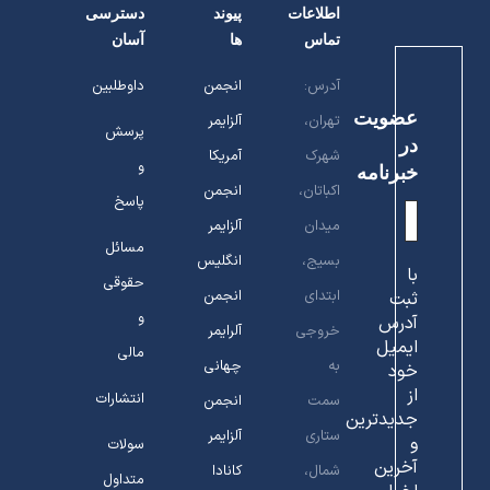
اطلاعات
پیوند
دسترسی
تماس
ها
آسان
آدرس:
انجمن
داوطلبین
عضویت
تهران،
آلزایمر
پرسش
در
شهرک
آمریکا
و
خبرنامه
اکباتان،
انجمن
پاسخ
میدان
آلزایمر
مسائل
بسیج،
انگلیس
با
حقوقی
ابتدای
انجمن
ثبت
و
آدرس
خروجی
آلرایمر
ایمیل
مالی
به
چهانی
خود
از
انتشارات
سمت
انجمن
جدیدترین
ستاری
آلزایمر
و
سولات
آخرین
شمال،
کانادا
متداول