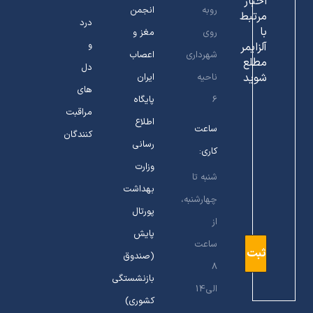
اخبار
روبه
انجمن
مرتبط
درد
با
روی
مغز و
و
آلزایمر
شهرداری
اعصاب
مطلع
دل
شوید
ناحیه
ایران
های
6
پایگاه
مراقبت
اطلاع
ساعت
کنندگان
رسانی
کاری:
وزارت
شنبه تا
بهداشت
چهارشنبه،
پورتال
از
پایش
ساعت
(صندوق
8
بازنشستگی
الی14
کشوری)