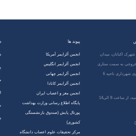
س
پیوند ها
د
شهرک اکباتان، میدان
انجمن آلزایمر آمریکا
د
 خروجی به سمت ستاری
انجمن آلزایمر انگلیس
پ
ی شهرداری ناحیه 6
انجمن آلرایمر چهانی
م
انجمن آلزایمر کانادا
ا
انجمن مغز و اعصاب ایران
 از ساعت 8 الی14
پایگاه اطلاع رسانی وزارت بهداشت
س
پورتال پایش (صندوق بازنشستگی
د
کشوری)
مرکز تحقیقات علوم اعصاب دانشگاه