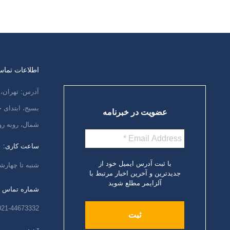
اطلاعات تما
آدرس: تهران، 
بسیج، ابتدای
عضویت در خبرنامه
شمال، روبه رو
ساعت کاری:
با ثبت آدرس ایمیل خود از
شنبه تا چهارشنبه،
جدیدترین و آخرین اخبار مرتبط با
آلزایمر مطلع شوید
شماره تماس
021-44673332