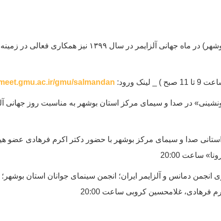
آقای دکتر سلیمی پور (هیئت علمی دانشگاه علوم پزشکی بوشهر)
bmeet.gmu.ac.ir/gmu/salmandan
تلویزیونی «شونشینی» در صدا و سیمای مرکز استان بوشهر به مناسبت روز ج
مت» شبکه استانی صدا و سیمای مرکز بوشهر با حضور دکتر اکرم فرهادی ع
» ساعت 20:00
ن با همکاری انجمن دمانس و آلزایمر ایران؛ انجمن سینمای جوانان استان ب
 فرهادی، غلامحسین کروبی ساعت 20:00