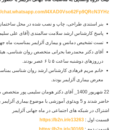
://chat.whatsapp.com/I4XAD0Vso62Fp9QRcN3YHz
بنر استندی طراحی، چاپ و نصب شده در محل ساختمان مبارک در بوشهر (مجموعه ۲۰ واحدی دفاتر اد
پاسخ کارشناس ارشد سلامت سالمندی (آقای علی سلیمان نژ
تست تشخیص دمانس و بیماری آلزایمر بمناسبت ماه جهان
آقای دکتر محمدرضا بحرانی متخصص روان شناسی، هیئت 
درروزهای دوشنبه ساعت ۵ تا ۶ عصر بودند.
معرض بیماری آلزایمر بودند.
22 شهریور 1400_ آقای دکتر هومان سلیمی پور
حاضر شدند و 5 ویدئوی آموزشی با موضوع بیماری آلزایمر با همکاری ایشان ضبط شد.
اشتراک در شبکه های اجتماعی در ماه جهانی آلزایمر
قسمت اول :
https://b2n.ir/e13263
قسمت دوم :
https://b2n.ir/u30169