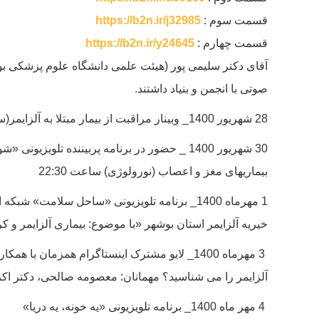
قسمت سوم :
https://b2n.ir/j32985
قسمت چهارم :
https://b2n.ir/y24645
صوتی با انجمن و بنیاد داشتند.
28 شهریور 1400_ وبینار مراقبت از بیمار مبتلا به آلزایمر(ساعت 9 تا 11 صبح ) _ لینک ورود:
30 شهریور 1400 _ حضور در برنامه پربیننده 
بیماریهای مغز و اعصاب (نورولوژی) ساعت 22:30
1 مهرماه 1400_ برنامه تلویزیونی «ساحل سلا
خیریه آلزایمر استان بوشهر «با موضوع: بیماری آلزایمر و کرونا
3 مهرماه 1400_ لایو مشترک اینستاگرام همزما
آلزایمر را می شناسید؟ مهمانان: معصومه صالحی، دکتر اکرم
4 مهر ماه 1400_ برنامه تلویزیونی «یه خونه، یه دریا»