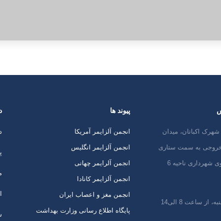
س
پیوند ها
د
شهرک اکباتان، میدان
انجمن آلزایمر آمریکا
د
 خروجی به سمت ستاری
انجمن آلزایمر انگلیس
پ
ی شهرداری ناحیه 6
انجمن آلرایمر چهانی
م
انجمن آلزایمر کانادا
ا
انجمن مغز و اعصاب ایران
 از ساعت 8 الی14
پایگاه اطلاع رسانی وزارت بهداشت
س