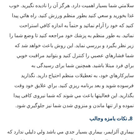
سلامتي شما بسيار اهميت دارد. هرگز آن را ناديده نگيريد. خوب
غذا بخوريد و سعي كنيد بطور منظم ورزش كنيد. راه هائي پيدا
كنيد كه خود را آرام نمائيد و حتماً به اندازه كافي استراحت
نمائيد. به طور منظم به پزشك خود مراجعه كنيد تا وضع شما را
زير نظر بگيرد و بررسي نمايد. اين روش باعث خواهد شد كه
شما فشارهاي عصبي را کنترل كنيد و بتوانيد مراقبت خوبي
براي فرد مبتلا باشيد. همچنين شما برای رسیدگی به
سایركارهاي خود، به تعطيلات منظم احتياج داريد. نگذارید
فرسوده شويد و بعد برنامه ريزي كنيد. براي علايق خود وقت
بگذاريد. اين فعالیتها باعث مي شوند كه شما نيروی کافی پيدا
نموده و از تنها ماندن و منزوي شدن شما نیز جلوگيري شود.
8ـ نكات بامزه وجالب
بيماري آلزايمر، بيماري بسيار جدي مي باشد ولي دليلي ندارد كه