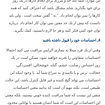
اين موارد، شما بايد حد و مرزی براي انجام كارها در يك روز
براي خود بگذاريد. شايد مشكل باشد كه اعتراف كنيد كه همه
كارها را نمي توان انجام داد. ” نه ” گفتن سخت است . ولي بايد
دانست كه بيش از يك حد معین نمي توان كار انجام داد. درباره
توان خود كمي فكر كنيد و هر جا لازم دانستيد، كمك بگيريد.
4ـ احساسات خود را قبول داشته باشيد
وقتي از يك فرد مبتلا به بیماری آلزایمر مراقبت مي كنيد احتمالا
احساسات متفاوتي را تجربه خواهید نمود. ممکن است در يك
روز احساس رضايت، خشم، گناه، خوشحالي، افسردگي،‌
خجالت، ترس و يا نااميدي به سراغ شما آید. با وجود اینکه اين
احساسات مي تواند گيج كننده و غير قابل كنترل باشد، این حالت
طبيعي است. نکته مهم آن است که بدانید معني احساسات
منفي اين نيست كه شما مراقبت كننده خوبي نيستيد، بلکه معني
اين احساسات اين است كه شما انسان هستيد با توانایی محدود.