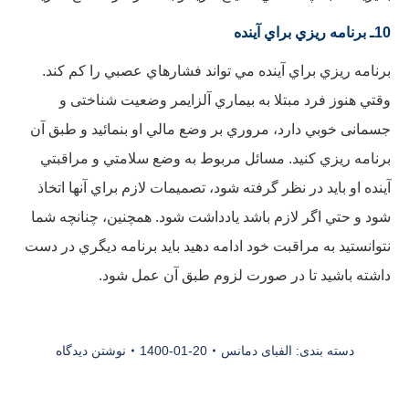
10ـ برنامه ريزي براي آينده
برنامه ريزي براي آينده مي تواند فشارهاي عصبي را كم كند.
وقتي هنوز فرد مبتلا به بيماري آلزايمر وضعیت شناختی و
جسمانی خوبي دارد، مروري بر وضع مالي او بنمائيد و طبق آن
برنامه ريزي كنيد. مسائل مربوط به وضع سلامتي و مراقبتي
آينده او بايد در نظر گرفته شود، تصميمات لازم براي آنها اتخاذ
شود و حتي اگر لازم باشد يادداشت شود. همچنين، چنانچه شما
نتوانستيد به مراقبت خود ادامه دهيد بايد برنامه ديگري در دست
داشته باشيد تا در صورت لزوم طبق آن عمل شود.
دسته بندی:
الفبای دمانس
1400-01-20
نوشتن دیدگاه