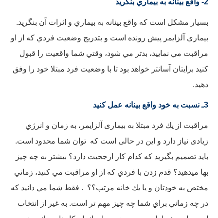
2- واقع بينانه به بيماري بنگريد
بسيار مشكل است كه واقع بينانه به بيماري و اثرات آن بنگريد.
بيماري آلزايمر پيش رونده است و بتدريج وضعیت فردي كه از او
مراقبت مي نمایيد، بدتر مي شود، وقتي شما واقعيت را قبول
كنيد برايتان آسانتر خواهد بود تا با وضعيت فرد مبتلا خود را وفق
دهيد.
3ـ نسبت به خود واقع بينانه عمل كنيد
مراقبت از يك فرد مبتلا به بیماری آلزایمر، به زمان و انرژي
زیادی نیاز دارد و این در حالی است که توان شما محدود است.
بايد تصميم بگيريد كه كدام كار ارجحيت دارد؟ بيشتر به چه چيز
بها ميدهيد؟ قدم زدن با فردي كه از او مراقبت مي كنيد، زماني
مختص به خودتان و يا يك خانه مرتب؟؟ . فقط شما مي دانيد كه
در چه زماني براي شما چه چيز مهم تر است. به غير از انتخاب