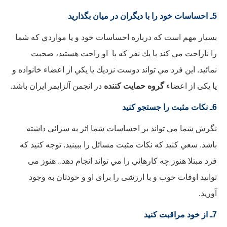
5ـ احساسات خود را با ديگران در ميان بگذاريد
بسيار مهم است كه درباره احساسات خود و يا مواردي كه شما
را ناراحت مي كند با يك نفر كه با او راحت هستيد، صحبت
نمائيد. اين فرد مي تواند دوست نزديك يا يكي از اعضاء خانواده و
يا یکی از اعضاء
گروه حمايت كننده
در انجمن آلزايمر ایران باشد.
6ـ نكات مثبت را جستجو كنيد
نگرش شما مي تواند بر احساسات شما اثر به سزائي داشته
باشد. سعي كنيد كه نكات مثبت مسائل را ببينيد. توجه كنيد كه
فرد مبتلا هنوز چه كارهائي را مي تواند انجام دهد.. هنوز می
توانید اوقات خوب و با ارزشی را برای او و خودتان به وجود
آورید.
7ـ از خود مراقبت كنيد