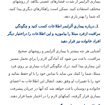
بیماری آلزایمر از شدت فشارهای عصبی بکاهد. از روشهاي
مختلف استفاده كنيد. ممكن است راهكارهاي ديگري پيدا كنيد،
كه شما را بهتر ياري دهد.
1ـ درباره بيماري آلزايمر اطلاعات كسب كنيد و چگونگي
مراقبت از
فرد مبتلا
را بياموزيد و اين اطلاعات را دراختيار ديگر
افراد خانواده نيز قرار دهيد
آشنایی هر چه بيشتر با بيماري آلزایمر و روشهاي صحیح
مراقبت، باعث مي شود كه آمادگي لازم را براي تحمل مسير
اين بيماري پيدا كنيد. درك چگونگي اثرات بيماري بر روي فرد
مبتلا، شما را كمك مي نمايد تا تماس خود را با او حفظ نمائيد و
خود را با تغييرات او وفق دهيد. انتقال اين اطلاعات به اعضاي
خانواده و دوستان باعث خواهد شد كه آنها در جريان پيشرفت
بيماري قرار گرفته، كمكهاي لازم را در اختيار شما قرار دهند.