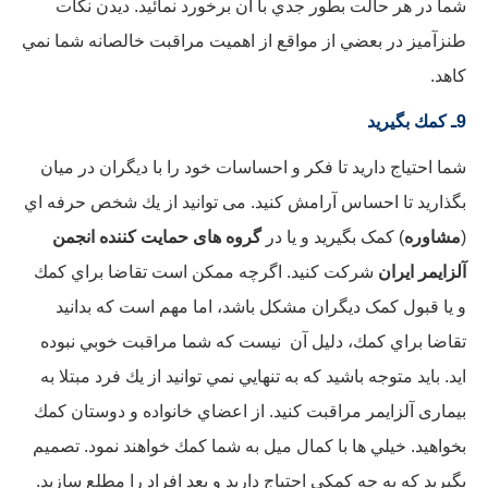
شما در هر حالت بطور جدي با آن برخورد نمائيد. ديدن نكات
طنزآمیز در بعضي از مواقع از اهميت مراقبت خالصانه شما نمي
كاهد.
9ـ كمك بگيريد
شما احتياج داريد تا فكر و احساسات خود را با ديگران در ميان
بگذاريد تا احساس آرامش كنيد. می توانید از يك شخص حرفه اي
(
مشاوره
) کمک بگیرید و يا در
گروه های حمايت كننده انجمن
آلزايمر ایران
شركت كنيد. اگرچه ممکن است تقاضا براي كمك
و يا قبول کمک دیگران مشكل باشد، اما مهم است که بدانید
تقاضا براي كمك، دليل آن نيست كه شما مراقبت خوبي نبوده
ايد. بايد متوجه باشيد كه به تنهايي نمي توانيد از يك فرد مبتلا به
بیماری آلزايمر مراقبت كنيد. از اعضاي خانواده و دوستان كمك
بخواهيد. خيلي ها با كمال ميل به شما كمك خواهند نمود. تصميم
بگيريد كه به چه كمكي احتياج داريد و بعد افراد را مطلع سازيد.