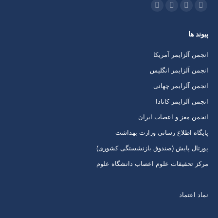
ما را دنبال کنید در:
اینستاگرام
ایمیل
واتساپ
تلگرام
باز
باز
باز
باز
پیوند ها
کردن
کردن
کردن
کردن
برگه
برگه
برگه
برگه
انجمن آلزایمر آمریکا
در
در
در
در
انجمن آلزایمر انگلیس
پنجره
پنجره
پنجره
پنجره
انجمن آلرایمر چهانی
جدید
جدید
جدید
جدید
انجمن آلزایمر کانادا
انجمن مغز و اعصاب ایران
پایگاه اطلاع رسانی وزارت بهداشت
پورتال پایش (صندوق بازنشستگی کشوری)
مرکز تحقیقات علوم اعصاب دانشگاه علوم
نماد اعتماد