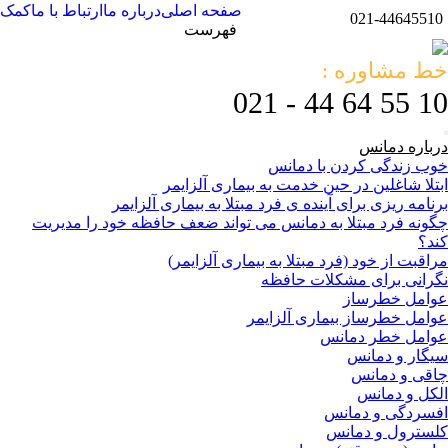
صفحه اصلی
درباره ما
ارتباط با ما
کمک
021-44645510
فهرست
خط مشاوره :
10 55 64 44 - 021
درباره دمانس
خوب زندگی کردن با دمانس
ابتلا شاغلین در حین خدمت به بیماری آلزایمر
برنامه ریزی برای آینده ی فرد مبتلا به بیماری آلزایمر
چگونه فرد مبتلا به دمانس می تواند ضعف حافظه خود را مدیریت
کند؟
مراقبت از خود (فرد مبتلا به بیماری آلزایمر)
نگرانی برای مشکلات حافظه
عوامل خطرساز
عوامل خطرساز بیماری آلزایمر
عوامل خطر دمانس
سیگار و دمانس
چاقی و دمانس
الکل و دمانس
افسردگی و دمانس
کلسترول و دمانس