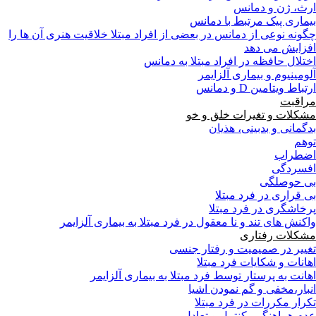
ارث، ژن و دمانس
بیماری پیک مرتبط با دمانس
چگونه نوعی از دمانس در بعضی از افراد مبتلا خلاقیت هنری آن ها را
افزایش می دهد
اختلال حافظه در افراد مبتلا به دمانس
آلومینیوم و بیماری آلزایمر
ارتباط ویتامین D و دمانس
مراقبت
مشکلات و تغیرات خلق و خو
بدگمانی و بدبینی، هذیان
توهم
اضطراب
افسردگی
بی حوصلگی
بی قراری در فرد مبتلا
پرخاشگری در فرد مبتلا
واکنش های تند و نا معقول در فرد مبتلا به بیماری آلزایمر
مشکلات رفتاری
تغییر در صمیمیت و رفتار جنسی
اهانات و شکایات فرد مبتلا
اهانت به پرستار توسط فرد مبتلا به بیماری آلزایمر
انبار،مخفی و گم نمودن اشیا
تکرار مکررات در فرد مبتلا
عدم هماهنگي، كنترل و تعادل