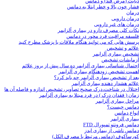
دیابت (مرض قند) و دمانس
فشار خون بالا و خطر ابتلا به دمانس
درمان
درمان دارویی
درمان های غیر دارویی
نکات کلی مصرف دارو در بیماری آلزایمر
فلسفه مراقبت فرد محور در دمانس
پرسش هایی که می توانید هنگام ملاقات با پزشک مطرح کنید
علائم و تشخیص
تشخیص بیماری آلزایمر
آزمایشات تشخیص
احتمال شناسائی بیماری آلزایمر ده سال پیش از بروز علائم
اهمیت تشخیص زودهنگام بیماری آلزایمر
بعد از تشخیص بیماری آلزایمر چه باید کرد؟
علائم هشدار دهنده بیماری آلزایمر
اختلال در شناخت،درک صحیح تصاویر، تشخیص اندازه و فاصله آن ها
زمان ( فقدان درک ) در فرد مبتلا به بیماری آلزایمر
مراحل بیماری آلزایمر
دمانس چیست؟
انواع دمانس
بیماری آلزایمر
دمانس فرونتو تمپورال FTD
دمانس ناشی از بیماری ایدز
کورساکوف (دمانس مرتبط با مصرف الکل)