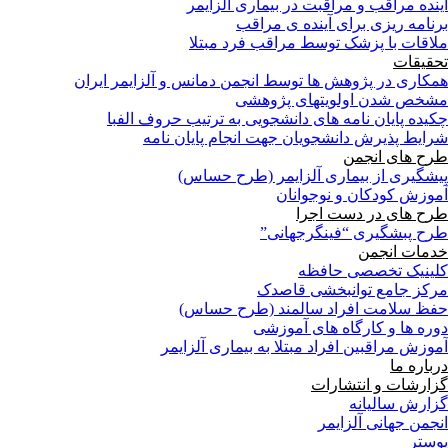
آینده مراقب و مراقبت در بیماری آلزایمر
برنامه ریزی برای آینده ی مراقب
ملاقات با پزشک توسط مراقب فرد مبتلا
تحقیقات
همکاری در پژوهش ها توسط انجمن دمانس و آلزایمر ایران
مشخص شدن اولویتهای پژوهشی
چکیده پایان نامه های دانشجویی به ترتیب حروف الفبا
شرایط پذیرش دانشجویان جهت انجام پایان نامه
طرح های انجمن
پیشگیری از بیماری آلزایمر (طرح حساس)
آموزش کودکان و نوجوانان
طرح های در دست اجرا
طرح پبشگیری “فینگرجهانی”
خدمات انجمن
کلینیک تخصصی حافظه
مرکز جامع توانبخشی قاصدک
حفظ سلامت افراد سالمند (طرح حساس)
دوره ها و کارگاه های آموزشی
آموزش مراقبین افراد مبتلا به بیماری آلزایمر
درباره ما
گزارشات و انتشارات
گزارش سالیانه
انجمن جهانی آلزایمر
پوستر