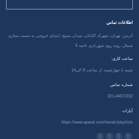
اطلاعات تماس
آدرس: تهران، شهرک اکباتان، میدان بسیج، ابتدای خروجی به سمت ستاری
شمال، روبه روی شهرداری ناحیه 6
ساعت کاری:
شنبه تا چهارشنبه، از ساعت 8 الی14
شماره تماس
021-44673332
آپارات
https://www.aparat.com/iranalz/playlists
ما را دنبال کنید در: