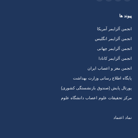
اینستاگرام
ایمیل
واتساپ
تلگرام
باز
باز
باز
باز
پیوند ها
کردن
کردن
کردن
کردن
برگه
برگه
برگه
برگه
انجمن آلزایمر آمریکا
در
در
در
در
انجمن آلزایمر انگلیس
پنجره
پنجره
پنجره
پنجره
انجمن آلرایمر چهانی
جدید
جدید
جدید
جدید
انجمن آلزایمر کانادا
انجمن مغز و اعصاب ایران
پایگاه اطلاع رسانی وزارت بهداشت
پورتال پایش (صندوق بازنشستگی کشوری)
مرکز تحقیقات علوم اعصاب دانشگاه علوم
نماد اعتماد