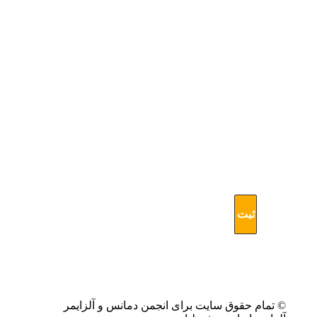
ثبت
آدرس
ایمیل
خود
از
جدیدترین
و
آخرین
اخبار
مرتبط
با
آلزایمر
مطلع
شوید
© تمام حقوق سایت برای انجمن دمانس و آلزایمر