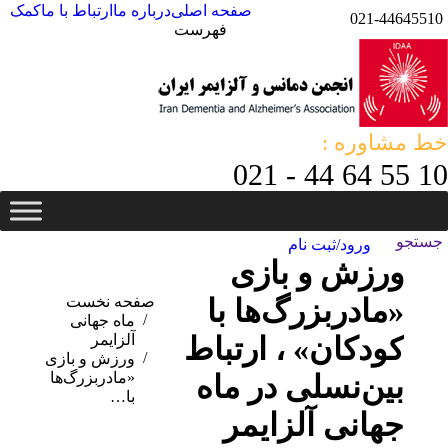
صفحه اصلی
درباره ما
ارتباط با ما
کمک
021-44645510
فهرست
خط مشاوره :
10 55 64 44 - 021
جستجو:
جستجو
ورود/ثبت نام
ورزش و بازی
«مادر‌بزرگ‌ها با
مکان شما:
صفحه نخست
ماه جهانی
کودکان» ، ارتباط
آلزایمر
ورزش و بازی
بین‌نسلی در ماه
«مادر‌بزرگ‌ها
با…
جهانی آلزایمر