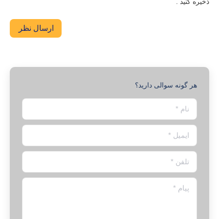
ذخیره کنید .
ارسال نظر
هر گونه سوالی دارید؟
نام *
ایمیل *
تلفن *
پیام *