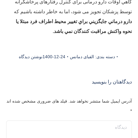
گاهي اوقات دارو درمانی برای کنترل رفتارهای پرخاشگرانه
توسط پزشکان تجویز می شود، اما به خاطر داشته باشیم که
دارو
درماني
جايگزيني
براي
تغيير
محيط
اطراف
فرد مبتلا یا
نحوه
واكنش
مراقبت کنندگان
نمي
باشد.
دسته بندی:
الفبای دمانس
1400-12-24
نوشتن دیدگاه
دیدگاهتان را بنویسید
آدرس ایمیل شما منتشر نخواهد شد. فیلد های ضروری مشخص شده اند
*
دیدگاه