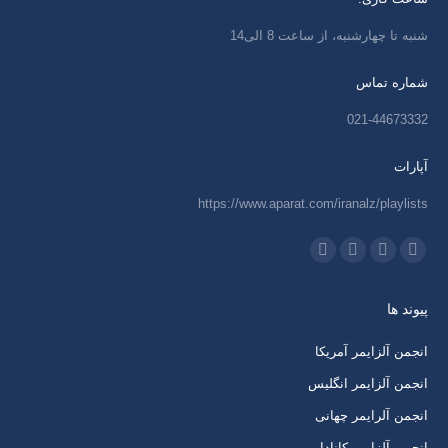
شنبه تا چهارشنبه، از ساعت 8 الی14
شماره تماس
021-44673332
آپارات
https://www.aparat.com/iranalz/playlists
ما را دنبال کنید در:
اینستاگرام
ایمیل
واتساپ
تلگرام
باز
باز
باز
باز
پیوند ها
کردن
کردن
کردن
کردن
برگه
برگه
برگه
برگه
انجمن آلزایمر آمریکا
در
در
در
در
انجمن آلزایمر انگلیس
پنجره
پنجره
پنجره
پنجره
انجمن آلرایمر چهانی
جدید
جدید
جدید
جدید
انجمن آلزایمر کانادا