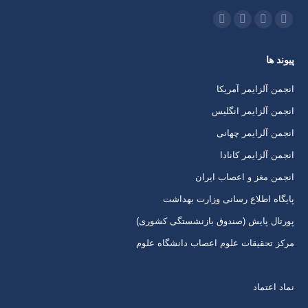
ما را دنبال کنید در:
اینستاگرام
ایمیل
واتساپ
تلگرام
باز
باز
باز
باز
پیوند ها
کردن
کردن
کردن
کردن
برگه
برگه
برگه
برگه
انجمن آلزایمر آمریکا
در
در
در
در
انجمن آلزایمر انگلیس
پنجره
پنجره
پنجره
پنجره
انجمن آلرایمر چهانی
جدید
جدید
جدید
جدید
انجمن آلزایمر کانادا
انجمن مغز و اعصاب ایران
پایگاه اطلاع رسانی وزارت بهداشت
پورتال پایش (صندوق بازنشستگی کشوری)
مرکز تحقیقات علوم اعصاب دانشگاه علوم
نماد اعتماد