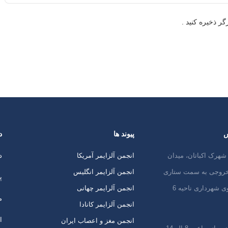
ر ذخیره کنید .
س
پیوند ها
د
شهرک اکباتان، میدان
انجمن آلزایمر آمریکا
د
 خروجی به سمت ستاری
انجمن آلزایمر انگلیس
پ
ی شهرداری ناحیه 6
انجمن آلرایمر چهانی
م
انجمن آلزایمر کانادا
ا
انجمن مغز و اعصاب ایران