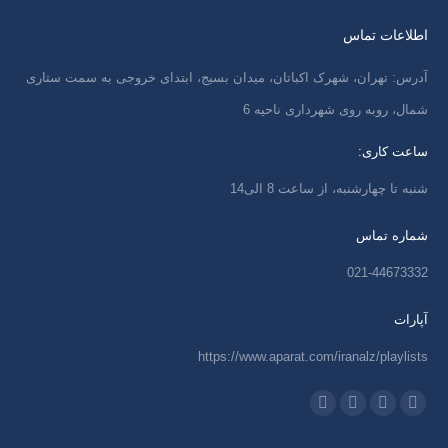
اطلاعات تماس
آدرس: تهران، شهرک اکباتان، میدان بسیج، ابتدای خروجی به سمت ستاری
شمال، روبه روی شهرداری ناحیه 6
ساعت کاری:
شنبه تا چهارشنبه، از ساعت 8 الی14
شماره تماس
021-44673332
آپارات
https://www.aparat.com/iranalz/playlists
ما را دنبال کنید در:
اینستاگرام
ایمیل
واتساپ
تلگرام
باز
باز
باز
باز