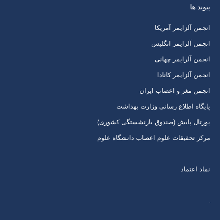
پیوند ها
کردن
کردن
کردن
کردن
برگه
برگه
برگه
برگه
انجمن آلزایمر آمریکا
در
در
در
در
انجمن آلزایمر انگلیس
پنجره
پنجره
پنجره
پنجره
انجمن آلرایمر چهانی
جدید
جدید
جدید
جدید
انجمن آلزایمر کانادا
انجمن مغز و اعصاب ایران
پایگاه اطلاع رسانی وزارت بهداشت
پورتال پایش (صندوق بازنشستگی کشوری)
مرکز تحقیقات علوم اعصاب دانشگاه علوم
نماد اعتماد