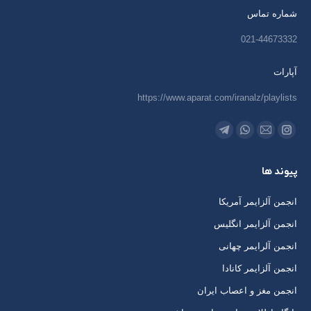
شماره تماس
021-44673332
آپارات
https://www.aparat.com/iranalz/playlists
ما را دنبال کنید در:
اینستاگرام
ایمیل
واتساپ
تلگرام
باز
باز
باز
باز
پیوند ها
کردن
کردن
کردن
کردن
برگه
برگه
برگه
برگه
انجمن آلزایمر آمریکا
در
در
در
در
انجمن آلزایمر انگلیس
پنجره
پنجره
پنجره
پنجره
انجمن آلرایمر چهانی
جدید
جدید
جدید
جدید
انجمن آلزایمر کانادا
انجمن مغز و اعصاب ایران