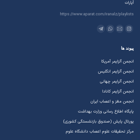
آپارات
https://www.aparat.com/iranalz/playlists
ما را دنبال کنید در:
اینستاگرام
ایمیل
واتساپ
تلگرام
باز
باز
باز
باز
پیوند ها
کردن
کردن
کردن
کردن
برگه
برگه
برگه
برگه
انجمن آلزایمر آمریکا
در
در
در
در
انجمن آلزایمر انگلیس
پنجره
پنجره
پنجره
پنجره
جدید
جدید
جدید
جدید
انجمن آلرایمر چهانی
انجمن آلزایمر کانادا
انجمن مغز و اعصاب ایران
پایگاه اطلاع رسانی وزارت بهداشت
پورتال پایش (صندوق بازنشستگی کشوری)
مرکز تحقیقات علوم اعصاب دانشگاه علوم