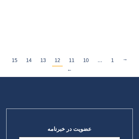
ثبت احوال حضور یافته و برای 20 نفر از کارکنان سازمان در
خصوص تعریف دمانس و بیماری آلزایمر، عوامل خطر، روش های
تشخیصی، علائم…
ادامه مطلب
15
14
13
12
11
10
…
1
←
→
عضویت در خبرنامه