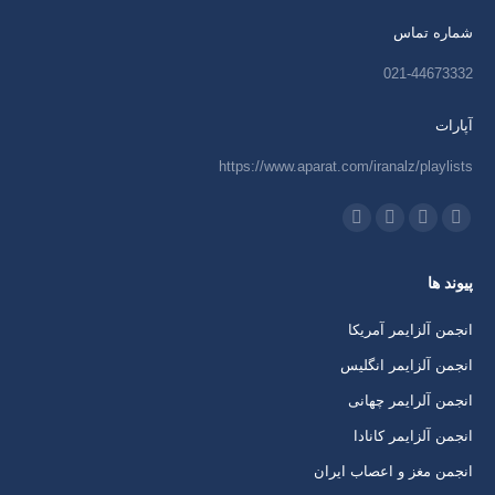
شماره تماس
021-44673332
آپارات
https://www.aparat.com/iranalz/playlists
ما را دنبال کنید در:
اینستاگرام
ایمیل
واتساپ
تلگرام
باز
باز
باز
باز
پیوند ها
کردن
کردن
کردن
کردن
برگه
برگه
برگه
برگه
انجمن آلزایمر آمریکا
در
در
در
در
انجمن آلزایمر انگلیس
پنجره
پنجره
پنجره
پنجره
انجمن آلرایمر چهانی
جدید
جدید
جدید
جدید
انجمن آلزایمر کانادا
انجمن مغز و اعصاب ایران