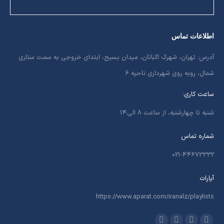
اطلاعات تماس
آدرس: تهران، شهرک اکباتان، میدان بسیج، ابتدای خروجی به سمت ستاری
شمال، روبه روی شهرداری ناحیه 6
ساعت کاری:
شنبه تا چهارشنبه، از ساعت 8 الی14
شماره تماس
021-44673332
آپارات
https://www.aparat.com/iranalz/playlists
ما را دنبال کنید در: