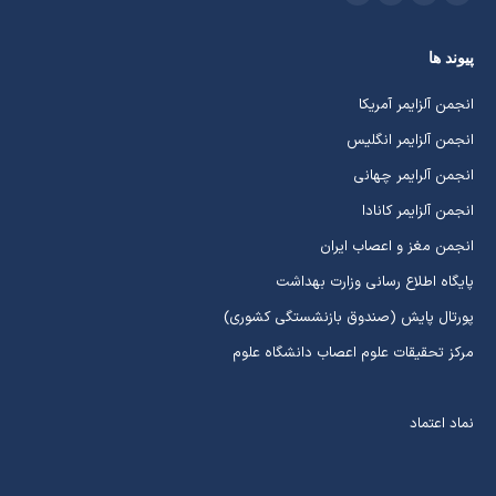
اینستاگرام
ایمیل
واتساپ
تلگرام
باز
باز
باز
باز
پیوند ها
کردن
کردن
کردن
کردن
برگه
برگه
برگه
برگه
انجمن آلزایمر آمریکا
در
در
در
در
انجمن آلزایمر انگلیس
پنجره
پنجره
پنجره
پنجره
انجمن آلرایمر چهانی
جدید
جدید
جدید
جدید
انجمن آلزایمر کانادا
انجمن مغز و اعصاب ایران
پایگاه اطلاع رسانی وزارت بهداشت
پورتال پایش (صندوق بازنشستگی کشوری)
مرکز تحقیقات علوم اعصاب دانشگاه علوم
نماد اعتماد