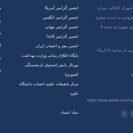
شهرک اکباتان، میدان
انجمن آلزایمر آمریکا
د
 خروجی به سمت ستاری
انجمن آلزایمر انگلیس
پ
ی شهرداری ناحیه 6
انجمن آلرایمر چهانی
م
انجمن آلزایمر کانادا
ا
انجمن مغز و اعصاب ایران
 از ساعت 8 الی14
پایگاه اطلاع رسانی وزارت بهداشت
س
پورتال پایش (صندوق بازنشستگی
د
کشوری)
مرکز تحقیقات علوم اعصاب دانشگاه
علوم
https://www.aparat.com/ira
نماد اعتماد
 در:
اتساپ
تلگرام
از
باز