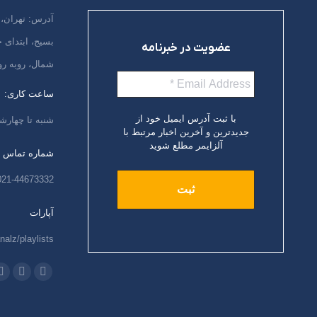
آدرس: تهران، 
بسیج، ابتدای
عضویت در خبرنامه
شمال، روبه رو
ساعت کاری:
با ثبت آدرس ایمیل خود از
شنبه تا چهارشنبه،
جدیدترین و آخرین اخبار مرتبط با
آلزایمر مطلع شوید
شماره تماس
021-44673332
آپارات
nalz/playlists
ما را دنبال کنید
اینستاگرام
ایمیل
و
باز
باز
ب