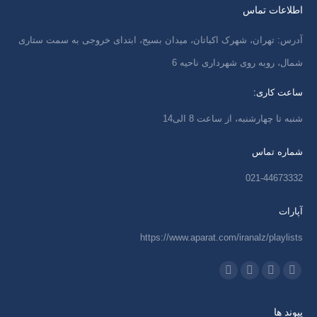
اطلاعات تماس
آدرس: تهران، شهرک اکباتان، میدان بسیج، ابتدای خروجی به سمت ستاری
شمال، روبه روی شهرداری ناحیه 6
ساعت کاری:
شنبه تا چهارشنبه، از ساعت 8 الی14
شماره تماس
021-44673332
آپارات
https://www.aparat.com/iranalz/playlists
ما را دنبال کنید در:
اینستاگرام
ایمیل
واتساپ
تلگرام
باز
باز
باز
باز
پیوند ها
کردن
کردن
کردن
کردن