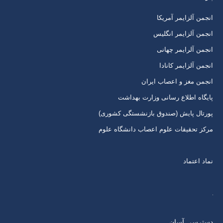
برگه
برگه
برگه
برگه
انجمن آلزایمر آمریکا
در
در
در
در
انجمن آلزایمر انگلیس
پنجره
پنجره
پنجره
پنجره
انجمن آلرایمر چهانی
جدید
جدید
جدید
جدید
انجمن آلزایمر کانادا
انجمن مغز و اعصاب ایران
پایگاه اطلاع رسانی وزارت بهداشت
پورتال پایش (صندوق بازنشستگی کشوری)
مرکز تحقیقات علوم اعصاب دانشگاه علوم
نماد اعتماد
دسترسی آسان