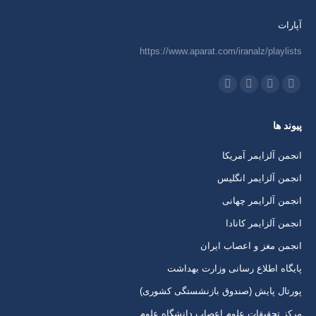
آپارات
https://www.aparat.com/iranalz/playlists
ما را دنبال کنید در:
اینستاگرام
ایمیل
واتساپ
تلگرام
باز
باز
باز
باز
پیوند ها
کردن
کردن
کردن
کردن
برگه
برگه
برگه
برگه
انجمن آلزایمر آمریکا
در
در
در
در
انجمن آلزایمر انگلیس
پنجره
پنجره
پنجره
پنجره
انجمن آلرایمر چهانی
جدید
جدید
جدید
جدید
انجمن آلزایمر کانادا
انجمن مغز و اعصاب ایران
پایگاه اطلاع رسانی وزارت بهداشت
پورتال پایش (صندوق بازنشستگی کشوری)
مرکز تحقیقات علوم اعصاب دانشگاه علوم