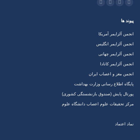
ما را دنبال کنید در:
اینستاگرام
ایمیل
واتساپ
تلگرام
باز
باز
باز
باز
پیوند ها
کردن
کردن
کردن
کردن
برگه
برگه
برگه
برگه
انجمن آلزایمر آمریکا
در
در
در
در
انجمن آلزایمر انگلیس
پنجره
پنجره
پنجره
پنجره
انجمن آلرایمر چهانی
جدید
جدید
جدید
جدید
انجمن آلزایمر کانادا
انجمن مغز و اعصاب ایران
پایگاه اطلاع رسانی وزارت بهداشت
پورتال پایش (صندوق بازنشستگی کشوری)
مرکز تحقیقات علوم اعصاب دانشگاه علوم
نماد اعتماد