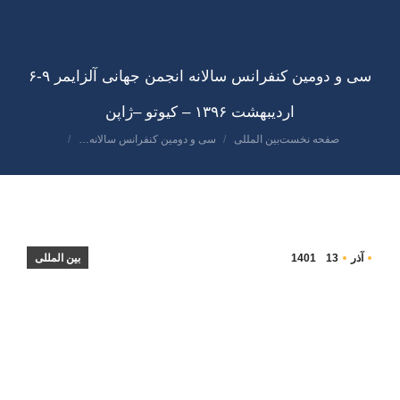
سی و دومین کنفرانس سالانه انجمن جهانی آلزایمر ۹-۶
اردیبهشت ۱۳۹۶ – کیوتو –ژاپن
صفحه نخست
بین المللی
سی و دومین کنفرانس سالانه…
مکان شما:
آذر
13
1401
بین المللی