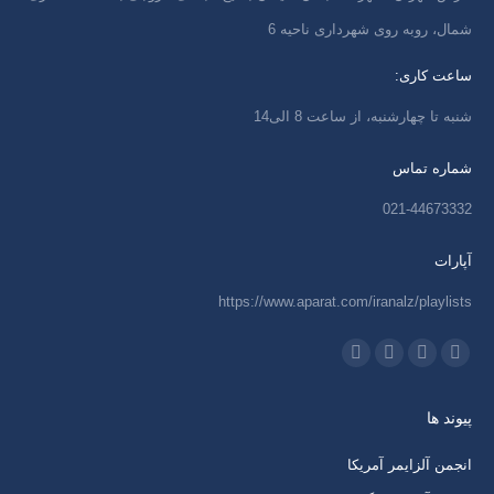
شمال، روبه روی شهرداری ناحیه 6
ساعت کاری:
شنبه تا چهارشنبه، از ساعت 8 الی14
شماره تماس
021-44673332
آپارات
https://www.aparat.com/iranalz/playlists
ما را دنبال کنید در:
اینستاگرام
ایمیل
واتساپ
تلگرام
باز
باز
باز
باز
پیوند ها
کردن
کردن
کردن
کردن
برگه
برگه
برگه
برگه
انجمن آلزایمر آمریکا
در
در
در
در