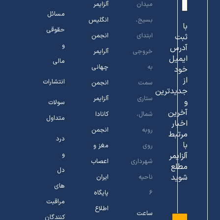
میدان
آلزایمر
مسائل
بسیج،
انگلیس
با
حقوقی
ابتدای
انجمن
ثبت
و
آدرس
خروجی
آلرایمر
ایمیل
مالی
به
چهانی
خود
از
انتشارات
سمت
انجمن
جدیدترین
ستاری
آلزایمر
و
سولات
آخرین
شمال،
کانادا
متداول
اخبار
روبه
انجمن
مرتبط
درد
با
روی
مغز و
و
آلزایمر
شهرداری
اعصاب
مطلع
دل
شوید
ناحیه
ایران
های
6
پایگاه
مراقبت
اطلاع
ساعت
کنندگان