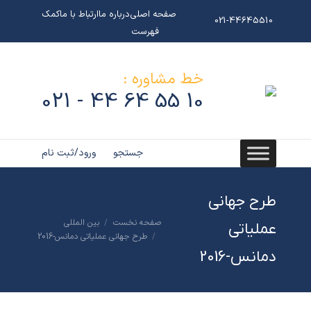
صفحه اصلی
درباره ما
ارتباط با ما
کمک
021-44645510
فهرست
خط مشاوره :
10 55 64 44 - 021
جستجو
ورود/ثبت نام
جستجو:
طرح جهانی
صفحه نخست
بین المللی
مکان شما:
عملیاتی
طرح جهانی عملیاتی دمانس-2016
دمانس-2016