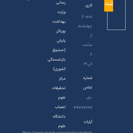
رسانی
کاری:
وزارت
شنبه تا
بهداشت
چهارشنبه،
پورتال
از
پایش
ساعت
(صندوق
8
بازنشستگی
الی14
کشوری)
شماره
مرکز
تماس
تحقیقات
علوم
021-
اعصاب
44673332
دانشگاه
آپارات
علوم