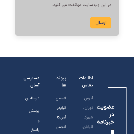
در این وب سایت موافقت می کنید.
ارسال
اطلاعات
پیوند
دسترسی
تماس
ها
آسان
آدرس:
انجمن
داوطلبین
عضویت
تهران،
آلزایمر
پرسش
در
شهرک
آمریکا
و
خبرنامه
اکباتان،
انجمن
پاسخ