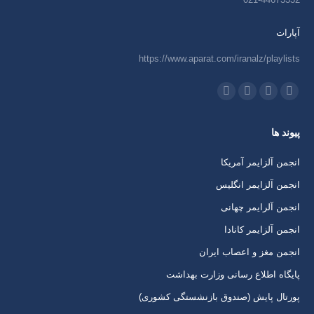
آپارات
https://www.aparat.com/iranalz/playlists
ما را دنبال کنید در:
اینستاگرام
ایمیل
واتساپ
تلگرام
باز
باز
باز
باز
پیوند ها
کردن
کردن
کردن
کردن
برگه
برگه
برگه
برگه
انجمن آلزایمر آمریکا
در
در
در
در
انجمن آلزایمر انگلیس
پنجره
پنجره
پنجره
پنجره
انجمن آلرایمر چهانی
جدید
جدید
جدید
جدید
انجمن آلزایمر کانادا
انجمن مغز و اعصاب ایران
پایگاه اطلاع رسانی وزارت بهداشت
پورتال پایش (صندوق بازنشستگی کشوری)