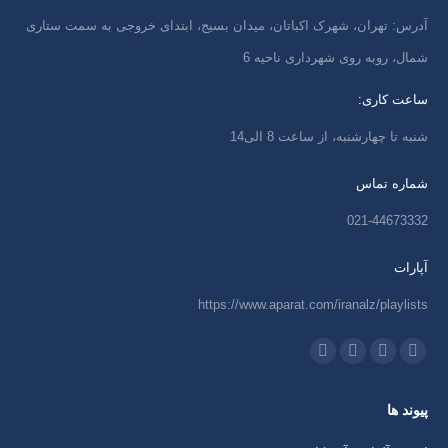
آدرس: تهران، شهرک اکباتان، میدان بسیج، ابتدای خروجی به سمت ستاری
شمال، روبه روی شهرداری ناحیه 6
ساعت کاری:
شنبه تا چهارشنبه، از ساعت 8 الی14
شماره تماس
021-44673332
آپارات
https://www.aparat.com/iranalz/playlists
ما را دنبال کنید در:
اینستاگرام
ایمیل
واتساپ
تلگرام
باز
باز
باز
باز
پیوند ها
کردن
کردن
کردن
کردن
برگه
برگه
برگه
برگه