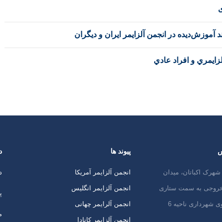
زش‌ديده در انجمن آلزايمر ايران و ديگران
زايمري و افراد عادي
س
پیوند ها
د
شهرک اکباتان، میدان
انجمن آلزایمر آمریکا
د
 خروجی به سمت ستاری
انجمن آلزایمر انگلیس
پ
ی شهرداری ناحیه 6
انجمن آلرایمر چهانی
م
انجمن آلزایمر کانادا