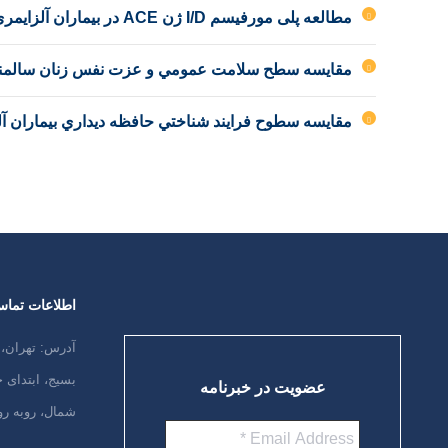
مطالعه پلی مورفیسم I/D ژن ACE در بیماران آلزایمری
مقايسه سطح سلامت عمومي و عزت نفس زنان سالمند آمو
مقايسه سطوح فرايند شناختي حافظه ديداري بيماران آل
اطلاعات تما
آدرس: تهران، 
بسیج، ابتدای
عضویت در خبرنامه
شمال، روبه رو