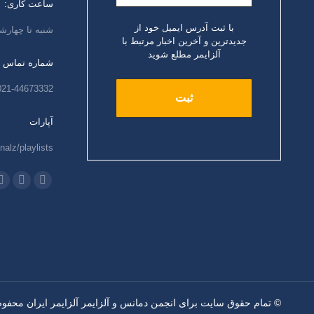
ساعت کاری:
با ثبت آدرس ایمیل خود از
شنبه تا چهارشنبه،
جدیدترین و آخرین اخبار مرتبط با
آلزایمر مطلع شوید
شماره تماس
021-44673332
آپارات
nalz/playlists
ما را دنبال کنید
اینستاگرام
ایمیل
و
باز
باز
ب
کردن
کردن
ک
برگه
برگه
ب
در
در
د
پنجره
پنجره
پ
جدید
جدید
ج
© تمام حقوق سایت برای انجمن دمانس و آلزایمر آلزایمر ایران محف