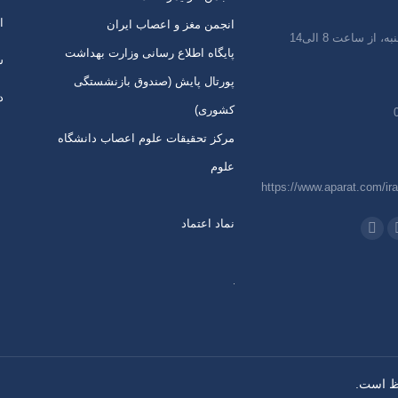
ا
انجمن مغز و اعصاب ایران
 از ساعت 8 الی14
پایگاه اطلاع رسانی وزارت بهداشت
س
پورتال پایش (صندوق بازنشستگی
د
کشوری)
مرکز تحقیقات علوم اعصاب دانشگاه
علوم
https://www.aparat.com/ira
نماد اعتماد
 در:
اتساپ
تلگرام
از
باز
ردن
کردن
رگه
برگه
ر
در
نجره
پنجره
دید
جدید
وظ است.