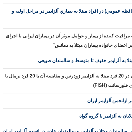
 عمومي) در افراد مبتلا به بيماري آلزايمر در مراحل اوليه و
اقبت کننده از بیمار و عوامل موثر آن در بیماران ایرانی با اجرای
ر اعضای خانواده بیماران مبتلا به دمانس”
تلا به آلزايمر خفيف تا متوسط و سالمندان طبيعي
بررسی موزائیسم تریزومی 21 و شکنندگی کروموزومی در 20 فرد مبتلا به آلزایمر زودرس و مقایسه آن با 20 فرد نرمال با
ورسانت (FISH)
 ازانجمن آلزایمر ایران
ن به آلزايمر با گروه گواه
المندان مبتلا به آلزايمر و سالمندان عادي در انجمن آلزايمر ايران