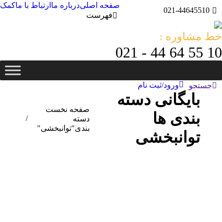
صفحه اصلی
درباره ما
ارتباط با ما
کمک
021-44645510
فهرست
خط مشاوره :
10 55 64 44 - 021
ورود/ثبت نام
جستجو:
جستجو
بایگانی دسته
مکان شما:
صفحه نخست
بندی ها
دسته
بندی"توانبخشی"
توانبخشی
آذر
2
1404