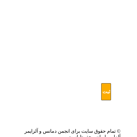
ثبت
آدرس
ایمیل
خود
از
جدیدترین
و
آخرین
اخبار
مرتبط
با
آلزایمر
مطلع
شوید
© تمام حقوق سایت برای انجمن دمانس و آلزایمر
آلزایمر ایران محفوظ است.