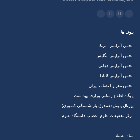
ما را دنبال کنید در:
اینستاگرام
ایمیل
واتساپ
تلگرام
باز
باز
باز
باز
پیوند ها
کردن
کردن
کردن
کردن
برگه
برگه
برگه
برگه
انجمن آلزایمر آمریکا
در
در
در
در
انجمن آلزایمر انگلیس
پنجره
پنجره
پنجره
پنجره
انجمن آلرایمر چهانی
جدید
جدید
جدید
جدید
انجمن آلزایمر کانادا
انجمن مغز و اعصاب ایران
پایگاه اطلاع رسانی وزارت بهداشت
پورتال پایش (صندوق بازنشستگی کشوری)
مرکز تحقیقات علوم اعصاب دانشگاه علوم
نماد اعتماد