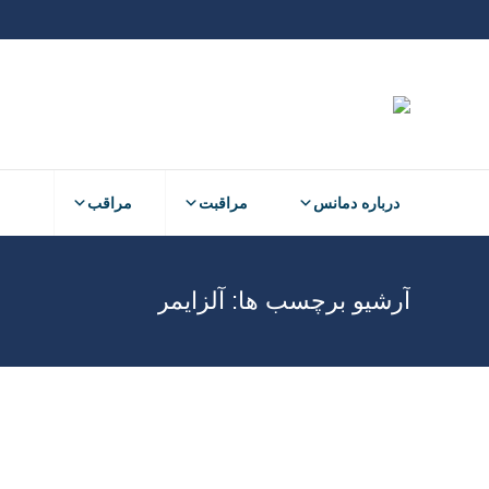
درباره دمانس
مراقبت
مراقب
آرشیو برچسب ها:
آلزایمر
آذر
13
1401
آذر
13