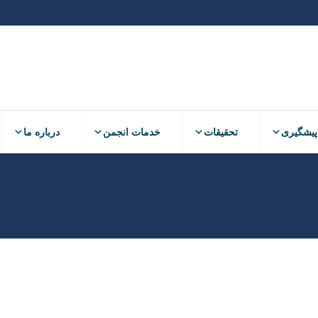
پیشگیری
تحقیقات
خدمات انجمن
درباره ما
رنگ ها در چیدمان داخلی برای افرا
1401
به دمانس و بیماری آلزایمر
الفبای دمانس
نوشتن دیدگاه