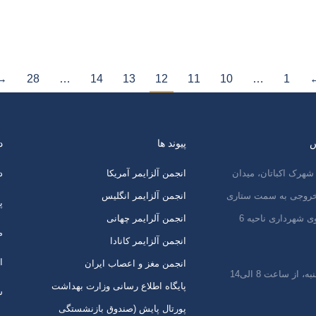
→
28
…
14
13
12
11
10
…
1
س
پیوند ها
د
شهرک اکباتان، میدان
انجمن آلزایمر آمریکا
د
 خروجی به سمت ستاری
انجمن آلزایمر انگلیس
پ
ی شهرداری ناحیه 6
انجمن آلرایمر چهانی
م
انجمن آلزایمر کانادا
ا
انجمن مغز و اعصاب ایران
 از ساعت 8 الی14
پایگاه اطلاع رسانی وزارت بهداشت
س
پورتال پایش (صندوق بازنشستگی