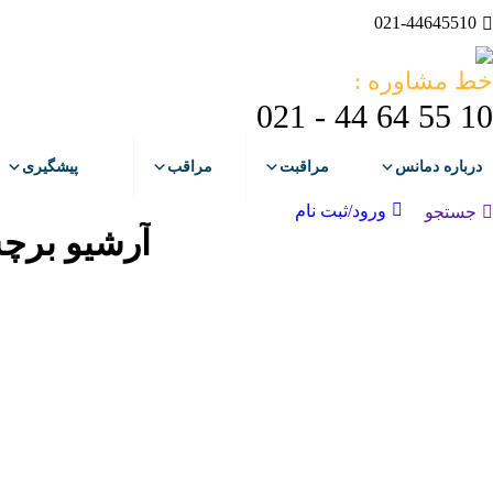
021-44645510
خط مشاوره :
10 55 64 44 - 021
درباره دمانس
مراقبت
مراقب
پیشگیری
ورود/ثبت نام
جستجو:
جستجو
آرشیو برچ
تیر
7
1404