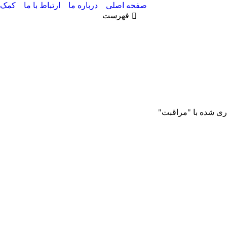
صفحه اصلی
درباره ما
ارتباط با ما
کمک
فهرست
 شده با "مراقبت"
16
1403
دی
9
1402