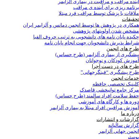
آینده مراقب و مراقبت در بیماری آلزایمر
برنامه ریزی برای آینده ی مراقب
ملاقات با پزشک توسط مراقب فرد مبتلا
تحقیقات
همکاری در پژوهش ها توسط انجمن دمانس و آلزایمر ایران
مشخص شدن اولویتهای پژوهشی
چکیده پایان نامه های دانشجویی به ترتیب حروف الفبا
شرایط پذیرش دانشجویان جهت انجام پایان نامه
طرح های انجمن
پیشگیری از بیماری آلزایمر (طرح حساس)
آموزش کودکان و نوجوانان
طرح های در دست اجرا
طرح پبشگیری “فینگرجهانی”
خدمات انجمن
کلینیک تخصصی حافظه
مرکز جامع توانبخشی قاصدک
حفظ سلامت افراد سالمند (طرح حساس)
دوره ها و کارگاه های آموزشی
آموزش مراقبین افراد مبتلا به بیماری آلزایمر
درباره ما
گزارشات و انتشارات
گزارش سالیانه
انجمن جهانی آلزایمر
پوستر