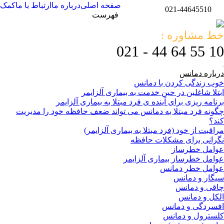
صفحه اصلی
درباره ما
ارتباط با ما
کمک
021-44645510
فهرست
خط مشاوره :
10 55 64 44 - 021
درباره دمانس
خوب زندگی کردن با دمانس
ابتلا شاغلین در حین خدمت به بیماری آلزایمر
برنامه ریزی برای آینده ی فرد مبتلا به بیماری آلزایمر
چگونه فرد مبتلا به دمانس می تواند ضعف حافظه خود را مدیریت
کند؟
مراقبت از خود (فرد مبتلا به بیماری آلزایمر)
نگرانی برای مشکلات حافظه
عوامل خطرساز
عوامل خطرساز بیماری آلزایمر
عوامل خطر دمانس
سیگار و دمانس
چاقی و دمانس
الکل و دمانس
افسردگی و دمانس
کلسترول و دمانس