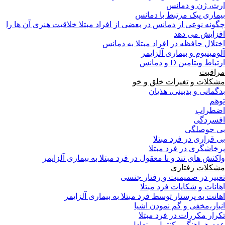
ارث، ژن و دمانس
بیماری پیک مرتبط با دمانس
چگونه نوعی از دمانس در بعضی از افراد مبتلا خلاقیت هنری آن ها را
افزایش می دهد
اختلال حافظه در افراد مبتلا به دمانس
آلومینیوم و بیماری آلزایمر
ارتباط ویتامین D و دمانس
مراقبت
مشکلات و تغیرات خلق و خو
بدگمانی و بدبینی، هذیان
توهم
اضطراب
افسردگی
بی حوصلگی
بی قراری در فرد مبتلا
پرخاشگری در فرد مبتلا
واکنش های تند و نا معقول در فرد مبتلا به بیماری آلزایمر
مشکلات رفتاری
تغییر در صمیمیت و رفتار جنسی
اهانات و شکایات فرد مبتلا
اهانت به پرستار توسط فرد مبتلا به بیماری آلزایمر
انبار،مخفی و گم نمودن اشیا
تکرار مکررات در فرد مبتلا
عدم هماهنگي، كنترل و تعادل