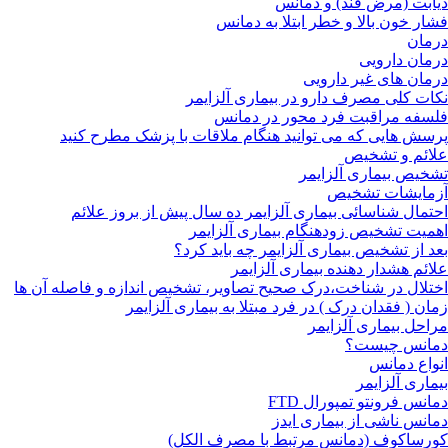
دیابت (مرض قند) و دمانس
فشار خون بالا و خطر ابتلا به دمانس
درمان
درمان دارویی
درمان های غیر دارویی
نکات کلی مصرف دارو در بیماری آلزایمر
فلسفه مراقبت فرد محور در دمانس
پرسش هایی که می توانید هنگام ملاقات با پزشک مطرح کنید
علائم و تشخیص
تشخیص بیماری آلزایمر
آزمایشات تشخیص
احتمال شناسائی بیماری آلزایمر ده سال پیش از بروز علائم
اهمیت تشخیص زودهنگام بیماری آلزایمر
بعد از تشخیص بیماری آلزایمر چه باید کرد؟
علائم هشدار دهنده بیماری آلزایمر
اختلال در شناخت،درک صحیح تصاویر، تشخیص اندازه و فاصله آن ها
زمان ( فقدان درک ) در فرد مبتلا به بیماری آلزایمر
مراحل بیماری آلزایمر
دمانس چیست؟
انواع دمانس
بیماری آلزایمر
دمانس فرونتو تمپورال FTD
دمانس ناشی از بیماری ایدز
کورساکوف (دمانس مرتبط با مصرف الکل)