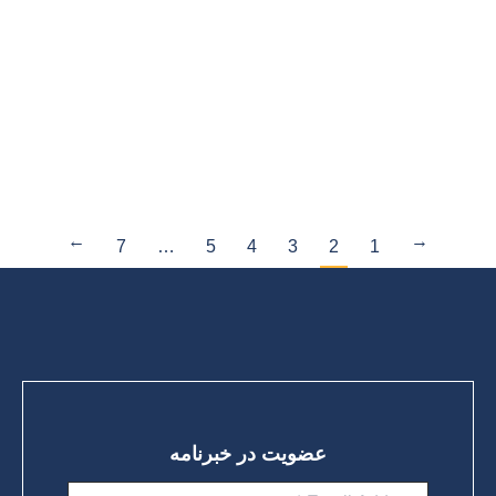
آمیلوئید ها لندن ۲۲ جولای ۲۰۱۵ امروز سایت انجمن جهانی آلزایمر
نوشت: در کنفرانس بین الملی انجمن آلزایمر امریکا در واشنگتن ،
خبرهای خوبی در مورد نتایج اولیه تحقیقات جدید که امکان کند
کردن روند بیماری آلزایمر با درمانهای مرتبط به آمیلوئید ها را…
ادامه مطلب
7
…
5
4
3
2
1
→
←
عضویت در خبرنامه