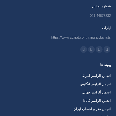
شماره تماس
021-44673332
آپارات
https://www.aparat.com/iranalz/playlists
ما را دنبال کنید در:
اینستاگرام
ایمیل
واتساپ
تلگرام
باز
باز
باز
باز
پیوند ها
کردن
کردن
کردن
کردن
برگه
برگه
برگه
برگه
انجمن آلزایمر آمریکا
در
در
در
در
انجمن آلزایمر انگلیس
پنجره
پنجره
پنجره
پنجره
انجمن آلرایمر چهانی
جدید
جدید
جدید
جدید
انجمن آلزایمر کانادا
انجمن مغز و اعصاب ایران